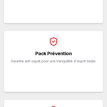
Coordination avec les forces de l'ordre si
nécessaire
Pack Prévention
Audit de sécurité de votre propriété
Pack Prévention
Installation de systèmes de surveillance
Garantie anti-squat pour une tranquillité d'esprit totale.
Visites de contrôle régulières
Assistance juridique préventive