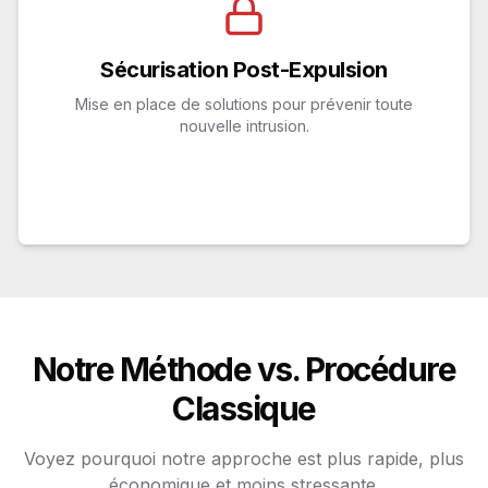
Sécurisation Post-Expulsion
Blindage de porte et changement de serrures
Sécurisation Post-Expulsion
Installation d'alarmes et de caméras
Mise en place de solutions pour prévenir toute
Remise en état du bien (en option)
nouvelle intrusion.
Conseils pour la relocation ou la vente
Notre Méthode vs. Procédure
Classique
Voyez pourquoi notre approche est plus rapide, plus
économique et moins stressante.