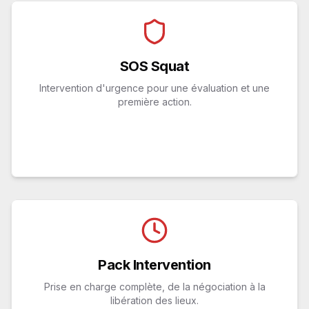
SOS Squat
Évaluation rapide de la situation
SOS Squat
Premières mesures conservatoires
Intervention d'urgence pour une évaluation et une
Conseils juridiques immédiats
première action.
Rapport détaillé pour action future
Pack Intervention
Négociation et médiation professionnelles
Pack Intervention
Gestion complète de la procédure
Prise en charge complète, de la négociation à la
Intervention rapide et efficace
libération des lieux.